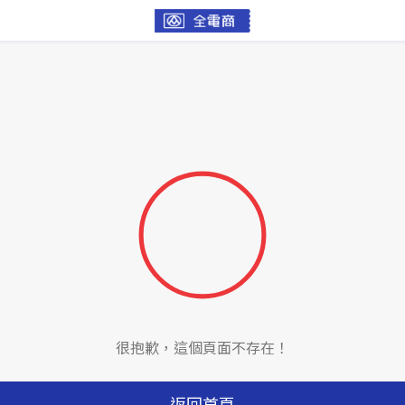
很抱歉，這個頁面不存在！
返回首頁