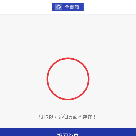
很抱歉，這個頁面不存在！
返回首頁