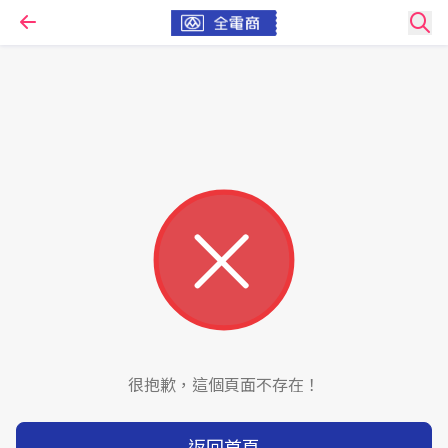
很抱歉，這個頁面不存在！
返回首頁