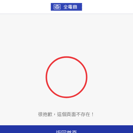
很抱歉，這個頁面不存在！
返回首頁