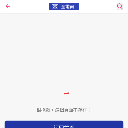
很抱歉，這個頁面不存在！
返回首頁