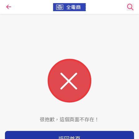
很抱歉，這個頁面不存在！
返回首頁