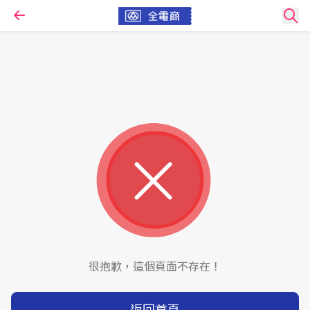
很抱歉，這個頁面不存在！
返回首頁