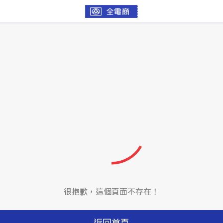
很抱歉，這個頁面不存在！
返回首頁