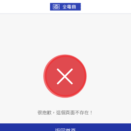
很抱歉，這個頁面不存在！
返回首頁