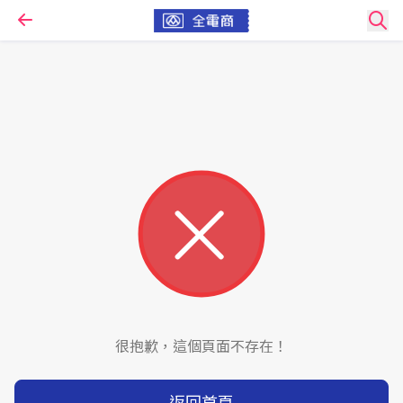
很抱歉，這個頁面不存在！
返回首頁