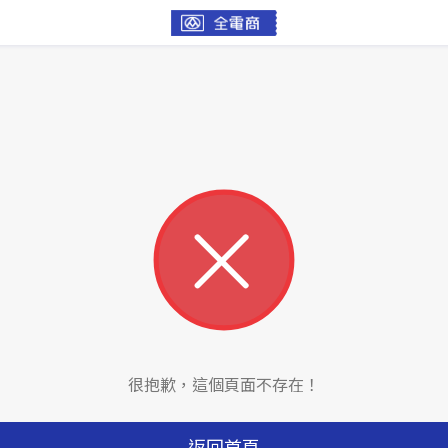
很抱歉，這個頁面不存在！
返回首頁