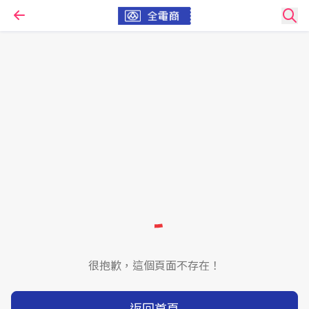
很抱歉，這個頁面不存在！
返回首頁