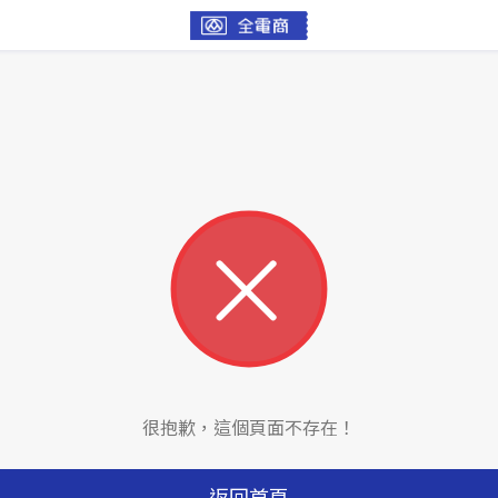
很抱歉，這個頁面不存在！
返回首頁