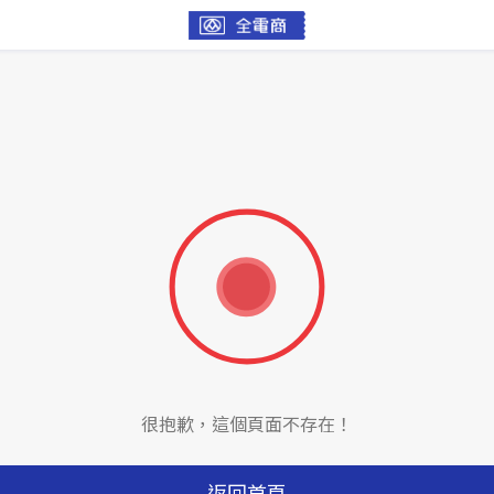
很抱歉，這個頁面不存在！
返回首頁