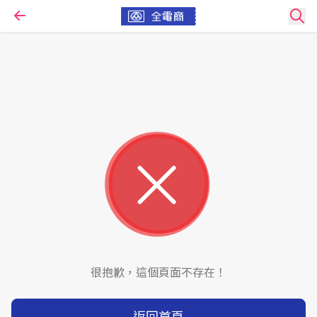
很抱歉，這個頁面不存在！
返回首頁