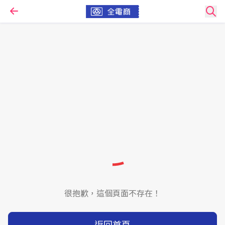
很抱歉，這個頁面不存在！
返回首頁