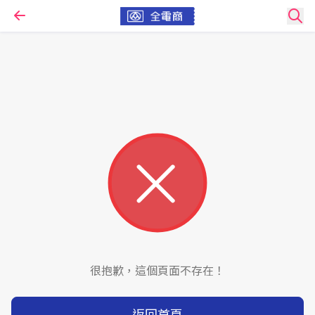
很抱歉，這個頁面不存在！
返回首頁