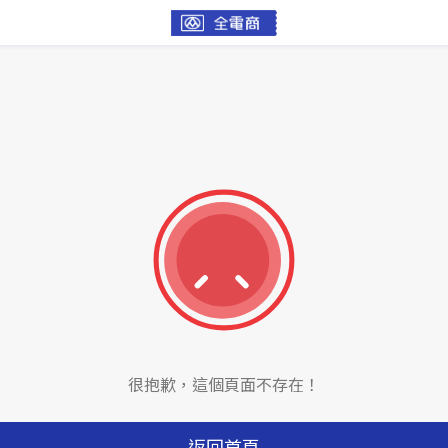
很抱歉，這個頁面不存在！
返回首頁