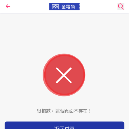
很抱歉，這個頁面不存在！
返回首頁