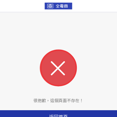
很抱歉，這個頁面不存在！
返回首頁