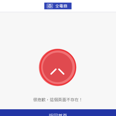
很抱歉，這個頁面不存在！
返回首頁