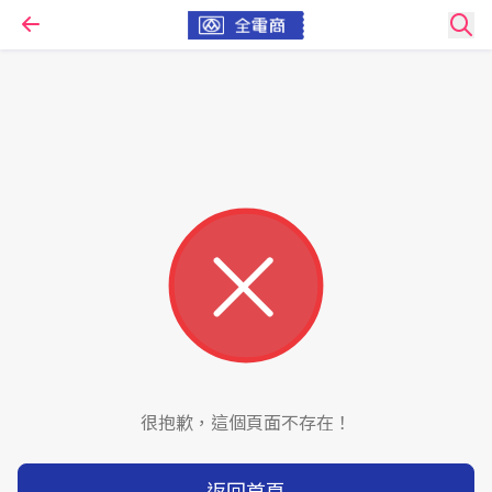
很抱歉，這個頁面不存在！
返回首頁