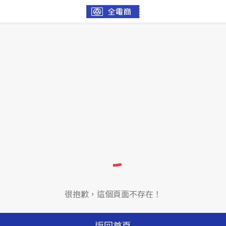
很抱歉，這個頁面不存在！
返回首頁