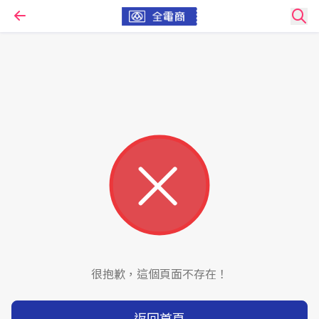
很抱歉，這個頁面不存在！
返回首頁