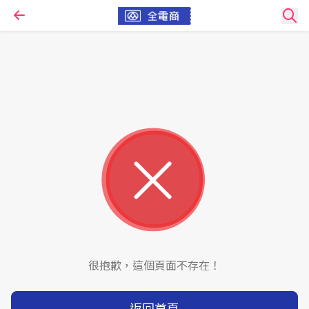
很抱歉，這個頁面不存在！
返回首頁