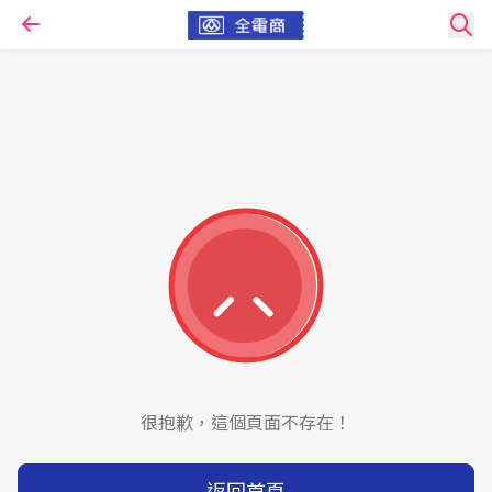
很抱歉，這個頁面不存在！
返回首頁