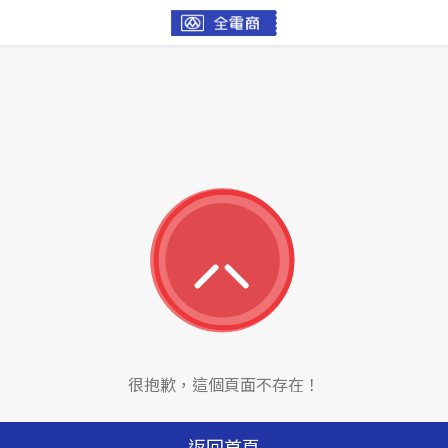
很抱歉，這個頁面不存在！
返回首頁