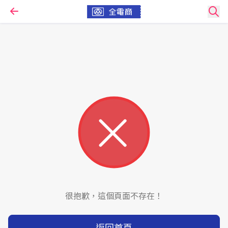
很抱歉，這個頁面不存在！
返回首頁