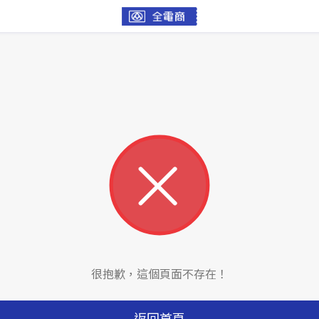
很抱歉，這個頁面不存在！
返回首頁