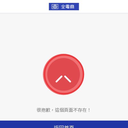
很抱歉，這個頁面不存在！
返回首頁