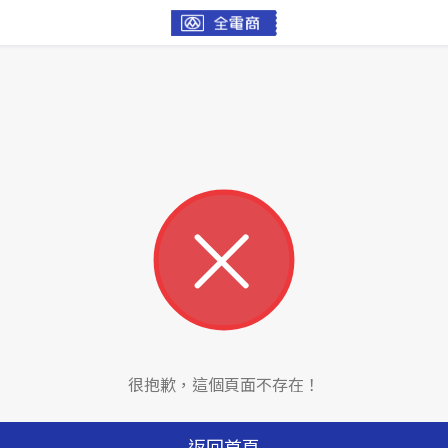
很抱歉，這個頁面不存在！
返回首頁