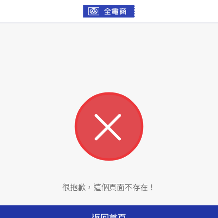
很抱歉，這個頁面不存在！
返回首頁