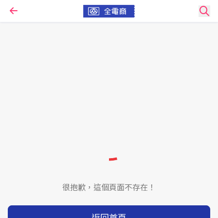
很抱歉，這個頁面不存在！
返回首頁