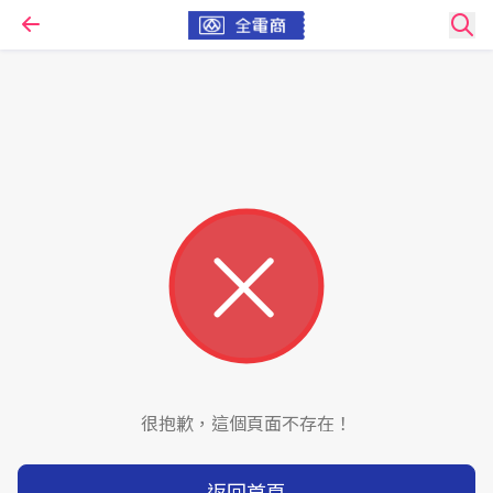
很抱歉，這個頁面不存在！
返回首頁