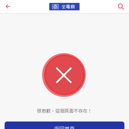
很抱歉，這個頁面不存在！
返回首頁