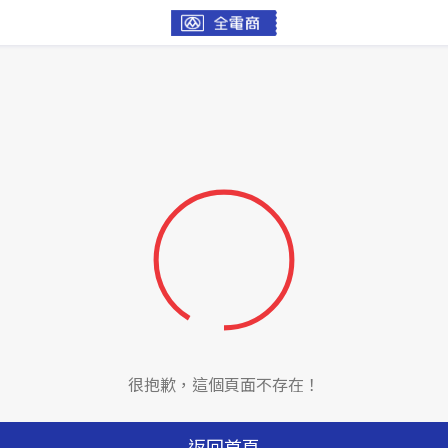
很抱歉，這個頁面不存在！
返回首頁