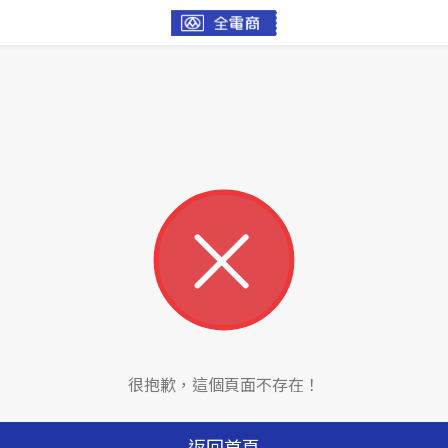
很抱歉，這個頁面不存在！
返回首頁