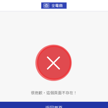
很抱歉，這個頁面不存在！
返回首頁