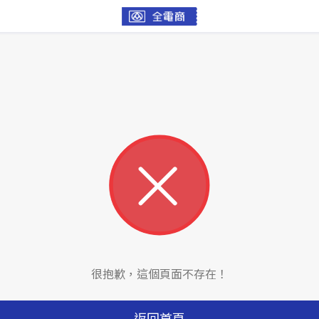
很抱歉，這個頁面不存在！
返回首頁