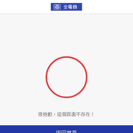
很抱歉，這個頁面不存在！
返回首頁