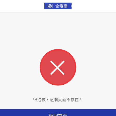
很抱歉，這個頁面不存在！
返回首頁