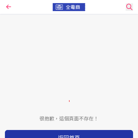
很抱歉，這個頁面不存在！
返回首頁