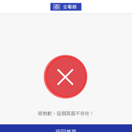
很抱歉，這個頁面不存在！
返回首頁