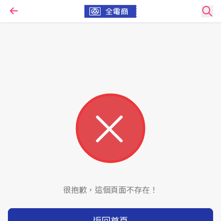
很抱歉，這個頁面不存在！
返回首頁