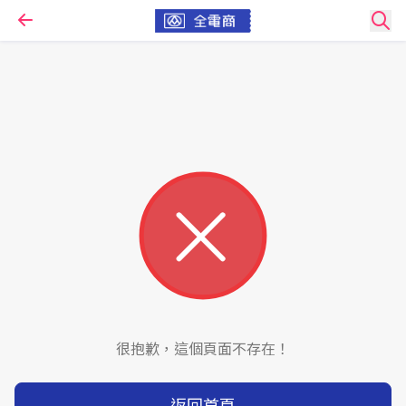
很抱歉，這個頁面不存在！
返回首頁