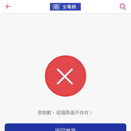
很抱歉，這個頁面不存在！
返回首頁