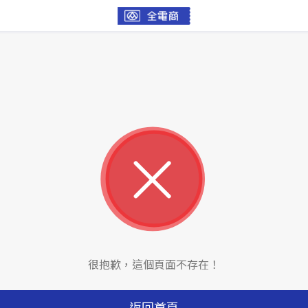
很抱歉，這個頁面不存在！
返回首頁