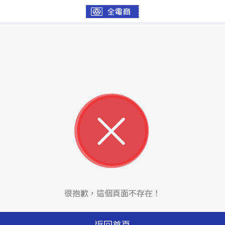
很抱歉，這個頁面不存在！
返回首頁