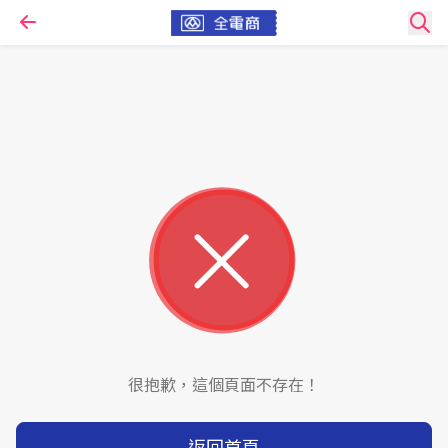
很抱歉，這個頁面不存在！
返回首頁