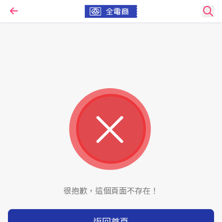
很抱歉，這個頁面不存在！
返回首頁